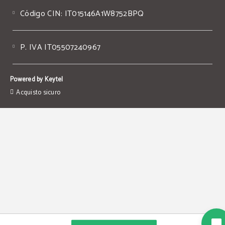
Código CIN: IT015146A1W8752BPQ
P. IVA IT05507240967
Powered by Keytel
Acquisto sicuro