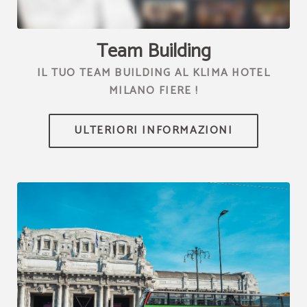
channel.com\/api\/hotels\/2289\/medias\/278#Klima Hotel
Milano_Milano_Team Building Aziendale | Klima Hotel
Milano","name":""}]
Team Building
IL TUO TEAM BUILDING AL KLIMA HOTEL
MILANO FIERE !