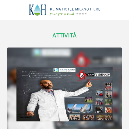
Attività da Fare a Milano | Klima Hotel Milano
ATTIVITÀ
[{"url":"https:\/\/synergy.booking-