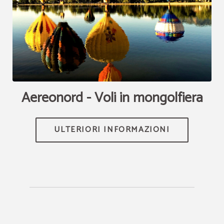
[{"url":"https:\/\/synergy.booking-
channel.com\/api\/hotels\/2289\/medias\/265#Klima Hotel
Milano_Milano_Voli in Mongolfiera | Klima Hotel Milano","name":""}]
Aereonord - Voli in mongolfiera