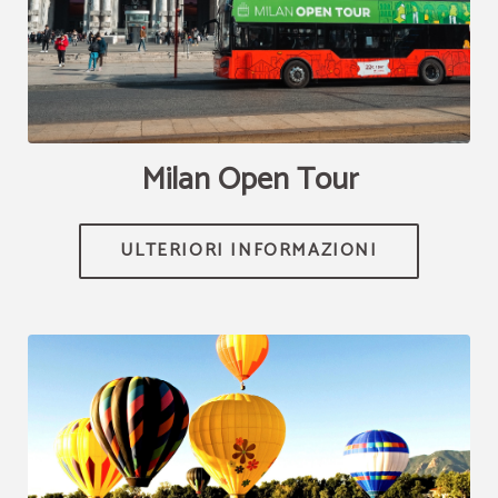
[{"url":"https:\/\/synergy.booking-
channel.com\/api\/hotels\/2289\/medias\/269#Klima Hotel
Milano_Milano_Milan Open Tour Bus | Klima Hotel Milano","name":""}]
Milan Open Tour