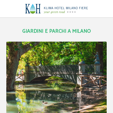
Parchi e Giardini a Milano | Klima Hotel Milano
GIARDINI E PARCHI A MILANO
[{"url":"https:\/\/synergy.booking-