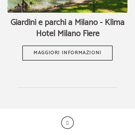
channel.com\/api\/hotels\/2289\/medias\/238#Klima Hotel
Milano_Milano_Giardini e parchi a Milano - Klima Hotel Milano
Fiere","name":""}]
Giardini e parchi a Milano - Klima
Hotel Milano Fiere